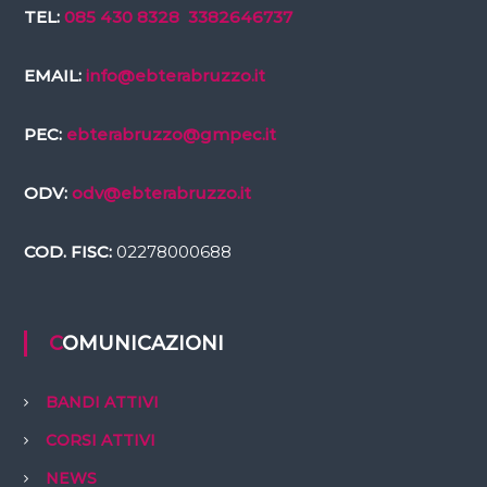
TEL:
085 430 8328
3382646737
EMAIL:
info@ebterabruzzo.it
PEC:
ebterabruzzo@gmpec.it
ODV:
odv@ebterabruzzo.it
COD. FISC:
02278000688
COMUNICAZIONI
BANDI ATTIVI
CORSI ATTIVI
NEWS