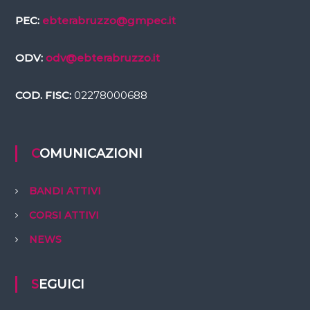
PEC:
ebterabruzzo@gmpec.it
ODV:
odv@ebterabruzzo.it
COD. FISC:
02278000688
COMUNICAZIONI
BANDI ATTIVI
CORSI ATTIVI
NEWS
SEGUICI