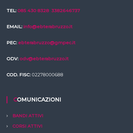
TEL:
085 430 8328
3382646737
EMAIL:
info@ebterabruzzo.it
PEC:
ebterabruzzo@gmpec.it
ODV:
odv@ebterabruzzo.it
COD. FISC:
02278000688
COMUNICAZIONI
BANDI ATTIVI
CORSI ATTIVI