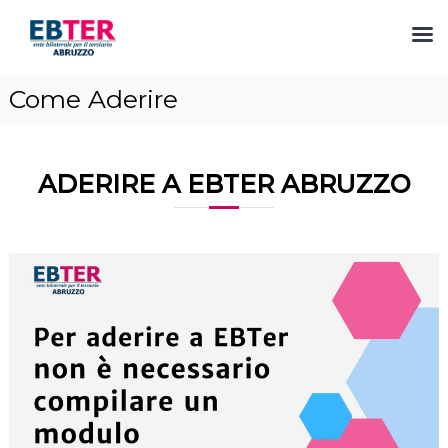
S
Come Aderire
a
l
t
a
ADERIRE A EBTER ABRUZZO
a
l
c
o
n
t
e
n
u
t
o