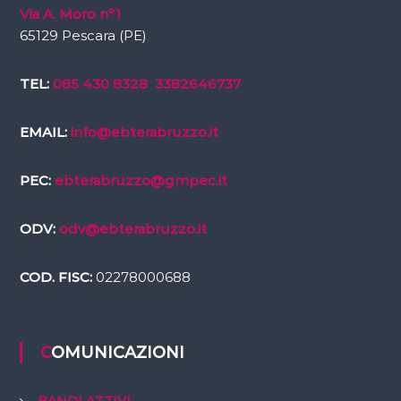
Via A. Moro n°1
65129 Pescara (PE)
TEL:
085 430 8328
3382646737
EMAIL:
info@ebterabruzzo.it
PEC:
ebterabruzzo@gmpec.it
ODV:
odv@ebterabruzzo.it
COD. FISC:
02278000688
COMUNICAZIONI
BANDI ATTIVI