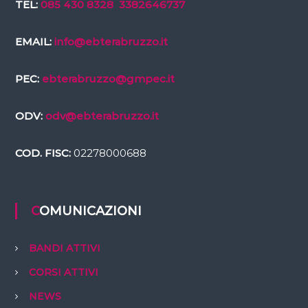
TEL:
085 430 8328
3382646737
EMAIL:
info@ebterabruzzo.it
PEC:
ebterabruzzo@gmpec.it
ODV:
odv@ebterabruzzo.it
COD. FISC:
02278000688
COMUNICAZIONI
BANDI ATTIVI
CORSI ATTIVI
NEWS