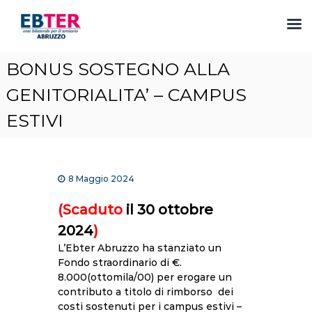
S
BONUS SOSTEGNO ALLA
a
l
GENITORIALITA’ – CAMPUS
t
ESTIVI
a
a
l
c
o
8 Maggio 2024
n
t
(
Scaduto
il
30 ottobre
e
2024
)
n
L’Ebter Abruzzo ha stanziato un
u
Fondo straordinario di €.
t
8.000(ottomila/00) per erogare un
o
contributo a titolo di rimborso dei
costi sostenuti per i campus estivi –