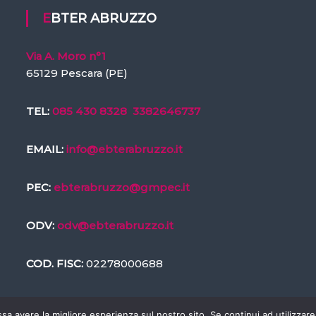
EBTER ABRUZZO
Via A. Moro n°1
65129 Pescara (PE)
TEL:
085 430 8328
3382646737
EMAIL:
info@ebterabruzzo.it
PEC:
ebterabruzzo@gmpec.it
ODV:
odv@ebterabruzzo.it
COD. FISC:
02278000688
ssa avere la migliore esperienza sul nostro sito. Se continui ad utilizzar