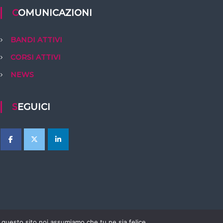
COMUNICAZIONI
BANDI ATTIVI
CORSI ATTIVI
NEWS
SEGUICI
e questo sito noi assumiamo che tu ne sia felice.