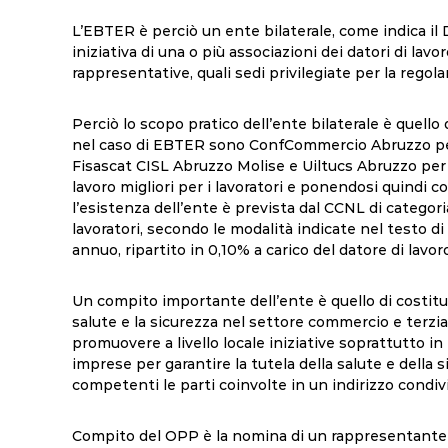
L’EBTER è perciò un ente bilaterale, come indica il 
iniziativa di una o più associazioni dei datori di lav
rappresentative, quali sedi privilegiate per la rego
Perciò lo scopo pratico dell’ente bilaterale è quello d
nel caso di EBTER sono ConfCommercio Abruzzo per 
Fisascat CISL Abruzzo Molise e Uiltucs Abruzzo per l
lavoro migliori per i lavoratori e ponendosi quindi co
l’esistenza dell’ente è prevista dal CCNL di categoria
lavoratori, secondo le modalità indicate nel testo di
annuo, ripartito in 0,10% a carico del datore di lavoro
Un compito importante dell’ente è quello di costitu
salute e la sicurezza nel settore commercio e terziar
promuovere a livello locale iniziative soprattutto i
imprese per garantire la tutela della salute e della s
competenti le parti coinvolte in un indirizzo condiv
Compito del OPP è la nomina di un rappresentante dei