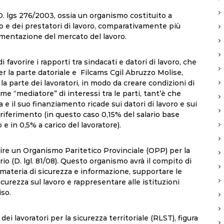
D. lgs 276/2003, ossia un organismo costituito a
oro e dei prestatori di lavoro, comparativamente più
lamentazione del mercato del lavoro.
i favorire i rapporti tra sindacati e datori di lavoro, che
la parte datoriale e Filcams Cgil Abruzzo Molise,
a parte dei lavoratori, in modo da creare condizioni di
me “mediatore” di interessi tra le parti, tant’è che
 e il suo finanziamento ricade sui datori di lavoro e sui
 riferimento (in questo caso 0,15% del salario base
 e in 0,5% a carico del lavoratore).
ire un Organismo Paritetico Provinciale (OPP) per la
io (D. lgl. 81/08). Questo organismo avrà il compito di
n materia di sicurezza e informazione, supportare le
icurezza sul lavoro e rappresentare alle istituzioni
iso.
 lavoratori per la sicurezza territoriale (RLST), figura