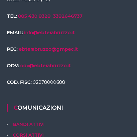
TEL:
085 430 8328
3382646737
EMAIL:
info@ebterabruzzo.it
PEC:
ebterabruzzo@gmpec.it
ODV:
odv@ebterabruzzo.it
COD. FISC:
02278000688
COMUNICAZIONI
BANDI ATTIVI
CORSI ATTIVI