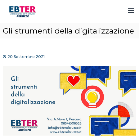
S
Gli strumenti della digitalizzazione
a
l
t
a
20 Settembre 2021
a
l
c
o
n
t
e
n
u
t
o