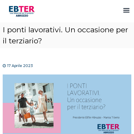
S
I ponti lavorativi. Un occasione per
a
l
il terziario?
t
a
a
l
17 Aprile 2023
c
o
n
t
e
n
u
t
o