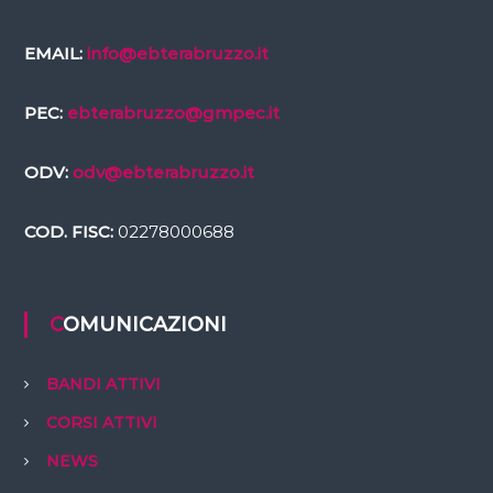
EMAIL:
info@ebterabruzzo.it
PEC:
ebterabruzzo@gmpec.it
ODV:
odv@ebterabruzzo.it
COD. FISC:
02278000688
COMUNICAZIONI
BANDI ATTIVI
CORSI ATTIVI
NEWS