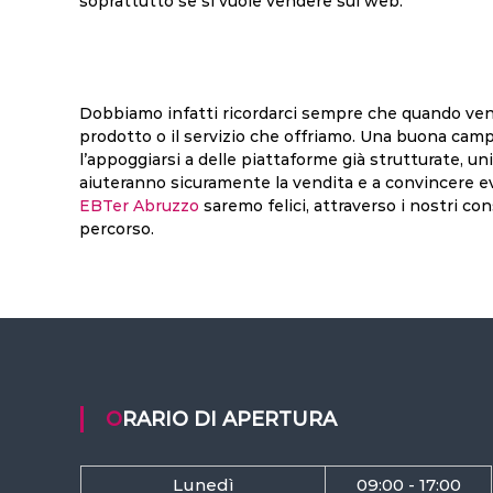
soprattutto se si vuole vendere sul web.
Dobbiamo infatti ricordarci sempre che quando vend
prodotto o il servizio che offriamo. Una buona campa
l’appoggiarsi a delle piattaforme già strutturate, uni
aiuteranno sicuramente la vendita e a convincere even
EBTer Abruzzo
saremo felici, attraverso i nostri con
percorso.
ORARIO DI APERTURA
Lunedì
09:00 - 17:00