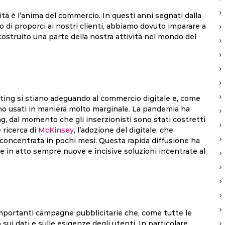
ità è l’anima del commercio. In questi anni segnati dalla
di proporci ai nostri clienti, abbiamo dovuto imparare a
ostruito una parte della nostra attività nel mondo del
eting si stiano adeguando al commercio digitale e, come
no usati in maniera molto marginale. La pandemia ha
g, dal momento che gli inserzionisti sono stati costretti
 ricerca di
McKinsey
, l’adozione del digitale, che
concentrata in pochi mesi. Questa rapida diffusione ha
e in atto sempre nuove e incisive soluzioni incentrate al
importanti campagne pubblicitarie che, come tutte le
i dati e sulle esigenze degli utenti. In particolare,