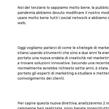
Noi del terziario lo sappiamo molto bene, la pubblic
pandemia abbiamo dovuto modificare il nostro modo 
usare molto bene tutti i social network e abbiamo c
web.
Oggi vogliamo parlarvi di come le strategie di mark
stiano usando strumenti che sino a due anni fa era
portato una nuova ondata di creatività nel marketin
a trovare soluzioni innovative. Secondo una recente
normalmente avrebbe richiesto sette anni, è stata 
portato gli esperti di marketing a studiare e metter
coinvolgimento dei clienti.
Per capire questa nuova direttiva, analizzeremo 2 
campagne ben realizzate, sono basate innanzitutto su