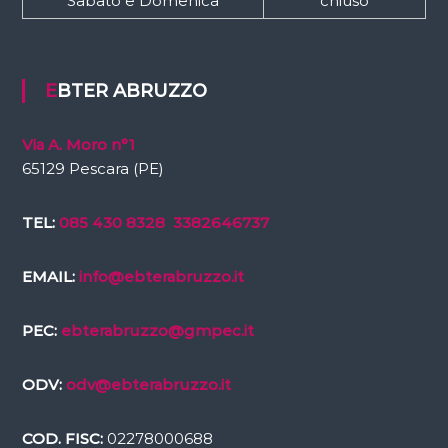
Sabato e Domenica
chiuso
EBTER ABRUZZO
Via A. Moro n°1
65129 Pescara (PE)
TEL:
085 430 8328
3382646737
EMAIL:
info@ebterabruzzo.it
PEC:
ebterabruzzo@gmpec.it
ODV:
odv@ebterabruzzo.it
COD. FISC:
02278000688