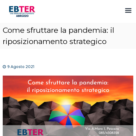
S
Come sfruttare la pandemia: il
a
l
riposizionamento strategico
t
a
a
l
9 Agosto 2021
c
o
n
t
e
n
u
t
o