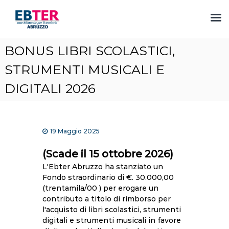
S
BONUS LIBRI SCOLASTICI,
a
l
STRUMENTI MUSICALI E
t
DIGITALI 2026
a
a
l
c
o
19 Maggio 2025
n
t
(Scade il 15 ottobre 2026)
e
L'Ebter Abruzzo ha stanziato un
n
Fondo straordinario di €. 30.000,00
u
(trentamila/00 ) per erogare un
t
contributo a titolo di rimborso per
o
l'acquisto di libri scolastici, strumenti
digitali e strumenti musicali in favore