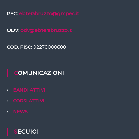
PEC:
ebterabruzzo@gmpec.it
ODV:
odv@ebterabruzzo.it
COD. FISC:
02278000688
COMUNICAZIONI
BANDI ATTIVI
CORSI ATTIVI
NEWS
SEGUICI