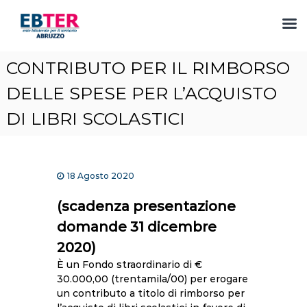
S
CONTRIBUTO PER IL RIMBORSO
a
l
DELLE SPESE PER L’ACQUISTO
t
DI LIBRI SCOLASTICI
a
a
l
c
o
18 Agosto 2020
n
t
(scadenza presentazione
e
domande 31 dicembre
n
u
2020)
t
È un Fondo straordinario di €
o
30.000,00 (trentamila/00) per erogare
un contributo a titolo di rimborso per