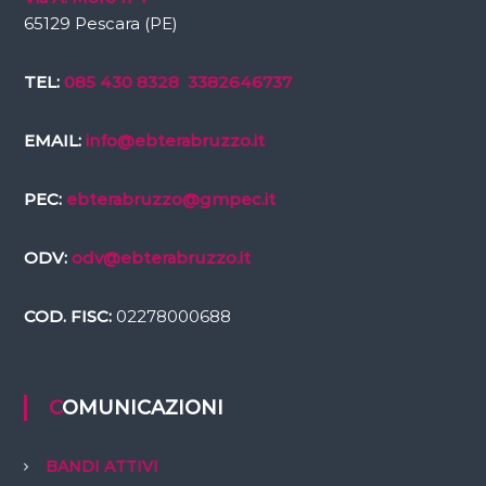
65129 Pescara (PE)
TEL:
085 430 8328
3382646737
EMAIL:
info@ebterabruzzo.it
PEC:
ebterabruzzo@gmpec.it
ODV:
odv@ebterabruzzo.it
COD. FISC:
02278000688
COMUNICAZIONI
BANDI ATTIVI