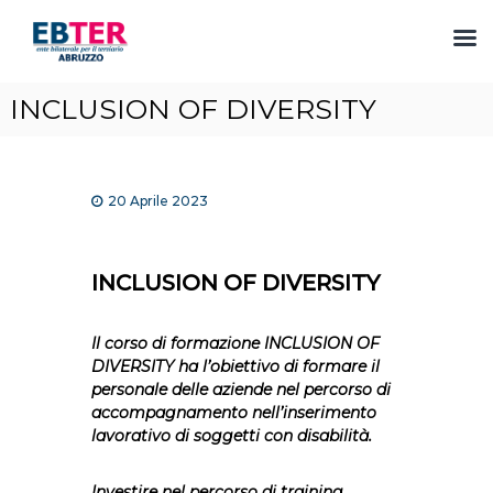
S
INCLUSION OF DIVERSITY
a
l
t
a
20 Aprile 2023
a
l
c
o
INCLUSION OF DIVERSITY
n
t
Il corso di formazione INCLUSION OF
e
DIVERSITY
ha l’obiettivo di formare il
n
personale delle aziende nel percorso di
u
accompagnamento nell’inserimento
t
lavorativo di soggetti con disabilità.
o
Investire nel percorso di training