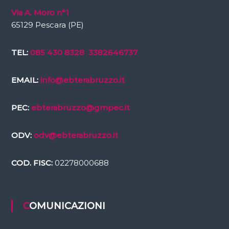
Via A. Moro n°1
65129 Pescara (PE)
TEL:
085 430 8328
3382646737
EMAIL:
info@ebterabruzzo.it
PEC:
ebterabruzzo@gmpec.it
ODV:
odv@ebterabruzzo.it
COD. FISC:
02278000688
COMUNICAZIONI