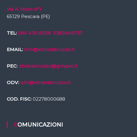
Via A. Moro n°1
65129 Pescara (PE)
TEL:
085 430 8328
3382646737
EMAIL:
info@ebterabruzzo.it
PEC:
ebterabruzzo@gmpec.it
ODV:
odv@ebterabruzzo.it
COD. FISC:
02278000688
COMUNICAZIONI