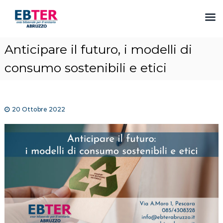
S
Anticipare il futuro, i modelli di
a
l
consumo sostenibili e etici
t
a
a
l
20 Ottobre 2022
c
o
n
t
e
n
u
t
o