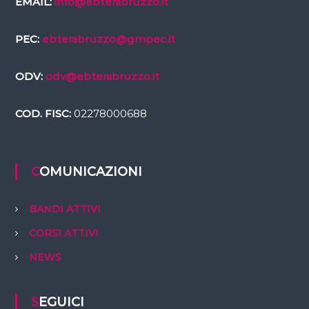
EMAIL:
info@ebterabruzzo.it
PEC:
ebterabruzzo@gmpec.it
ODV:
odv@ebterabruzzo.it
COD. FISC:
02278000688
COMUNICAZIONI
BANDI ATTIVI
CORSI ATTIVI
NEWS
SEGUICI