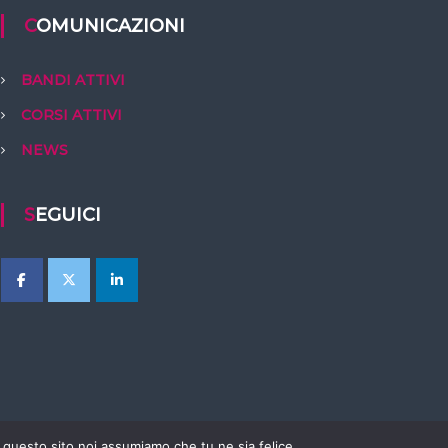
COMUNICAZIONI
BANDI ATTIVI
CORSI ATTIVI
NEWS
SEGUICI
e questo sito noi assumiamo che tu ne sia felice.