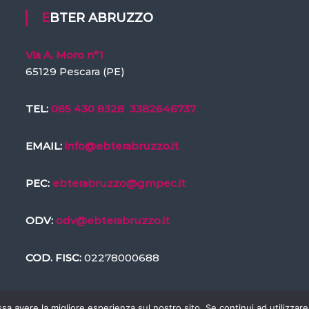
EBTER ABRUZZO
Via A. Moro n°1
65129 Pescara (PE)
TEL:
085 430 8328
3382646737
EMAIL:
info@ebterabruzzo.it
PEC:
ebterabruzzo@gmpec.it
ODV:
odv@ebterabruzzo.it
COD. FISC:
02278000688
ssa avere la migliore esperienza sul nostro sito. Se continui ad utilizzar