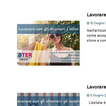
Lavorare c
15 Giugno
Nell’artic
come accogl
store e co
Lavorare 
5 Giugno 
L’estate è 