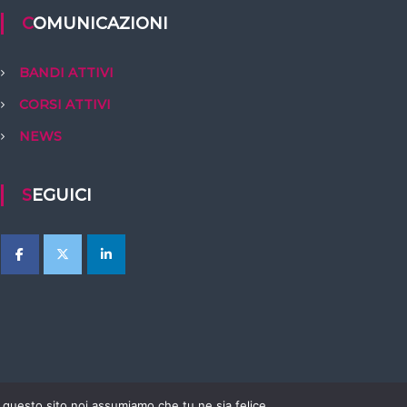
COMUNICAZIONI
BANDI ATTIVI
CORSI ATTIVI
NEWS
SEGUICI
e questo sito noi assumiamo che tu ne sia felice.