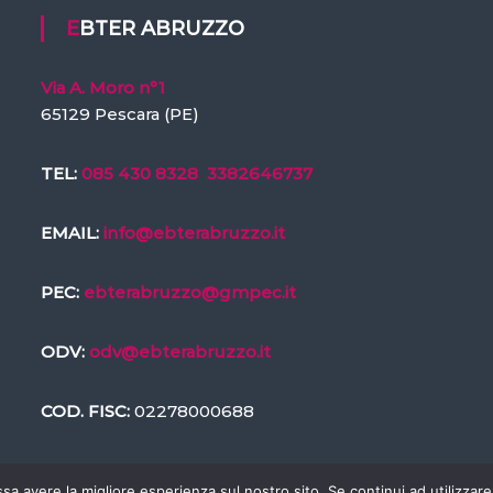
EBTER ABRUZZO
Via A. Moro n°1
65129 Pescara (PE)
TEL:
085 430 8328
3382646737
EMAIL:
info@ebterabruzzo.it
PEC:
ebterabruzzo@gmpec.it
ODV:
odv@ebterabruzzo.it
COD. FISC:
02278000688
ssa avere la migliore esperienza sul nostro sito. Se continui ad utilizzar