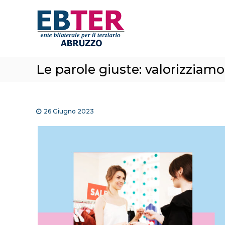
E
S
a
B
l
T
t
e
a
r
a
A
Le parole giuste: valorizziamo
l
b
c
r
o
n
u
t
26 Giugno 2023
z
e
z
n
o
u
t
o