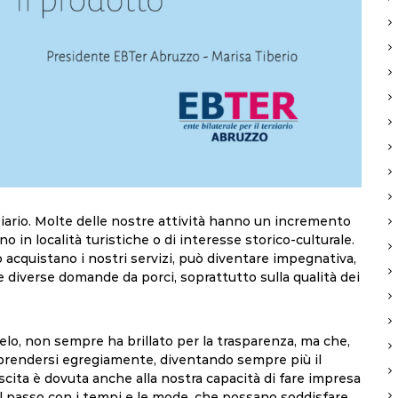
ziario. Molte delle nostre attività hanno un incremento
o in località turistiche o di interesse storico-culturale.
o acquistano i nostri servizi, può diventare impegnativa,
e diverse domande da porci, soprattutto sulla qualità dei
celo, non sempre ha brillato per la trasparenza, ma che,
a riprendersi egregiamente, diventando sempre più il
scita è dovuta anche alla nostra capacità di fare impresa
 al passo con i tempi e le mode, che possano soddisfare