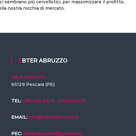
ci sembrano più cervellotici, per massimizzare il profitto,
ella nostra nicchia di mercato.
EBTER ABRUZZO
Via A. Moro n°1
65129 Pescara (PE)
TEL:
085 430 8328
3382646737
EMAIL:
info@ebterabruzzo.it
PEC:
ebterabruzzo@gmpec.it