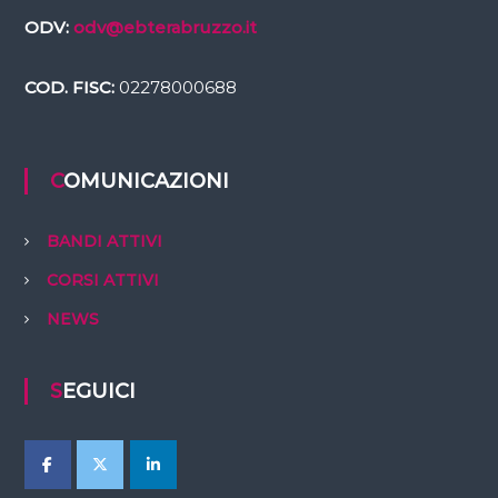
ODV:
odv@ebterabruzzo.it
COD. FISC:
02278000688
COMUNICAZIONI
BANDI ATTIVI
CORSI ATTIVI
NEWS
SEGUICI