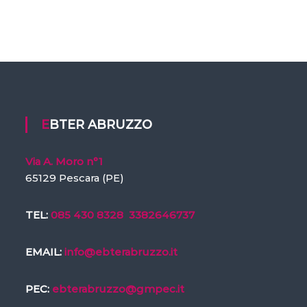
EBTER ABRUZZO
Via A. Moro n°1
65129 Pescara (PE)
TEL:
085 430 8328
3382646737
EMAIL:
info@ebterabruzzo.it
PEC:
ebterabruzzo@gmpec.it