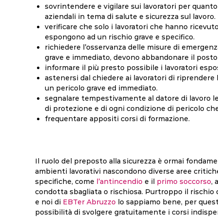
sovrintendere e vigilare sui lavoratori per quanto 
aziendali in tema di salute e sicurezza sul lavoro.
verificare che solo i lavoratori che hanno ricevut
espongono ad un rischio grave e specifico.
richiedere l’osservanza delle misure di emergenza 
grave e immediato, devono abbandonare il posto d
informare il più presto possibile i lavoratori espo
astenersi dal chiedere ai lavoratori di riprendere l
un pericolo grave ed immediato.
segnalare tempestivamente al datore di lavoro le 
di protezione e di ogni condizione di pericolo che s
frequentare appositi corsi di formazione.
Il ruolo del preposto alla sicurezza è ormai fondame
ambienti lavorativi nascondono diverse aree critich
specifiche, come
l’antincendio
e il
primo soccorso
,
condotta sbagliata o rischiosa. Purtroppo il rischio 
e noi di
EBTer Abruzzo
lo sappiamo bene, per questo
possibilità di svolgere gratuitamente i corsi indispen