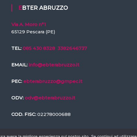
EBTER ABRUZZO
Via A. Moro n°1
65129 Pescara (PE)
TEL:
085 430 8328
3382646737
EMAIL:
info@ebterabruzzo.it
PEC:
ebterabruzzo@gmpec.it
ODV:
odv@ebterabruzzo.it
COD. FISC:
02278000688
ssa avere la migliore esperienza sul nostro sito. Se continui ad utilizzar