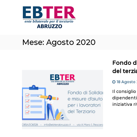
E
S
a
B
l
T
t
e
a
r
a
A
Mese:
Agosto 2020
l
b
c
r
o
n
u
Fondo di 
t
z
del terzi
e
z
n
18 Agosto
o
u
Il consiglio
t
dipendenti 
o
iniziativa r