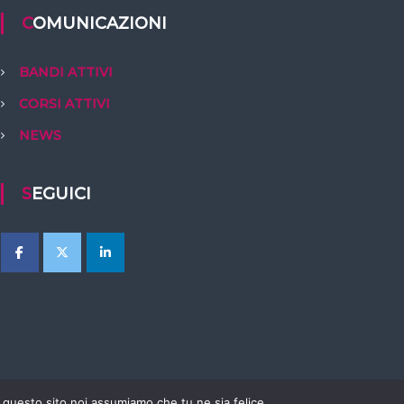
COMUNICAZIONI
BANDI ATTIVI
CORSI ATTIVI
NEWS
SEGUICI
e questo sito noi assumiamo che tu ne sia felice.