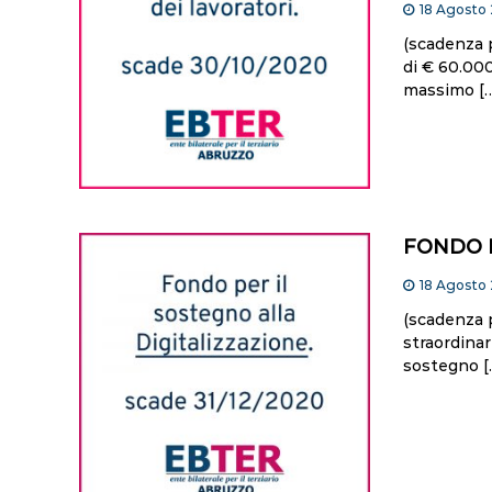
18 Agosto
(scadenza 
di € 60.00
massimo [
FONDO D
18 Agosto
(scadenza 
straordina
sostegno [