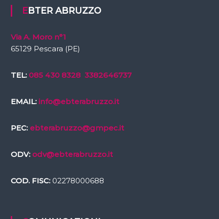
EBTER ABRUZZO
Via A. Moro n°1
65129 Pescara (PE)
TEL:
085 430 8328
3382646737
EMAIL:
info@ebterabruzzo.it
PEC:
ebterabruzzo@gmpec.it
ODV:
odv@ebterabruzzo.it
COD. FISC:
02278000688