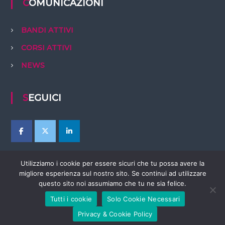
COMUNICAZIONI
BANDI ATTIVI
CORSI ATTIVI
NEWS
SEGUICI
Utilizziamo i cookie per essere sicuri che tu possa avere la
migliore esperienza sul nostro sito. Se continui ad utilizzare
questo sito noi assumiamo che tu ne sia felice.
Tutti i cookie
Solo Cookie Necessari
Copyright © 2026
EBTer Abruzzo
Tutti i diritti riservati. Tema:
Flash
di
Privacy & Cookie Policy
ThemeGrill. Powered by
WordPress