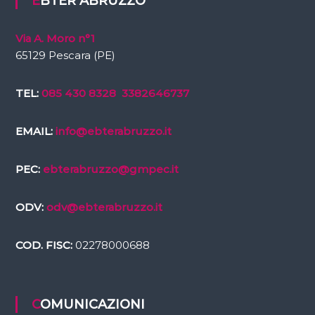
EBTER ABRUZZO
Via A. Moro n°1
65129 Pescara (PE)
TEL:
085 430 8328
3382646737
EMAIL:
info@ebterabruzzo.it
PEC:
ebterabruzzo@gmpec.it
ODV:
odv@ebterabruzzo.it
COD. FISC:
02278000688
COMUNICAZIONI