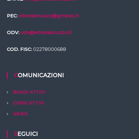
PEC:
ebterabruzzo@gmpec.it
ODV:
odv@ebterabruzzo.it
COD. FISC:
02278000688
COMUNICAZIONI
BANDI ATTIVI
CORSI ATTIVI
NEWS
SEGUICI