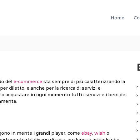
Home
Co
do del
e-commerce
sta sempre di più caratterizzando la
per diletto, e anche per la ricerca di servizi e
acquistare in ogni momento tutti i servizi e i beni dei
camente.
gono in mente i grandi player, come
ebay
,
wish
o
omodamente dal divano di casa, qualunque articolo che