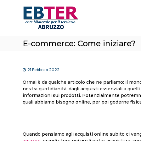
E
S
a
B
l
T
t
e
a
r
a
A
E-commerce: Come iniziare?
l
b
c
r
o
n
u
t
21 Febbraio 2022
z
e
z
n
Ormai è da qualche articolo che ne parliamo: il mon
o
u
nostra quotidianità, dagli acquisti essenziali a quelli 
t
informazioni sui prodotti. Potenzialmente potremmo 
o
quali abbiamo bisogno online, per poi goderne fisi
Quando pensiamo agli acquisti online subito ci ven
amazon
, grandi store nei quali poter acquistare, c