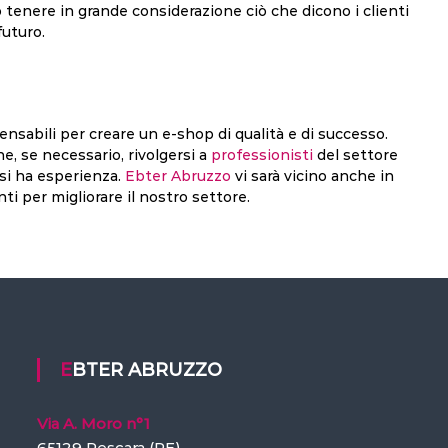
tenere in grande considerazione ciò che dicono i clienti
 futuro.
nsabili per creare un e-shop di qualità e di successo.
, se necessario, rivolgersi a
professionisti
del settore
 si ha esperienza.
Ebter Abruzzo
vi sarà vicino anche in
 per migliorare il nostro settore.
EBTER ABRUZZO
Via A. Moro n°1
65129 Pescara (PE)