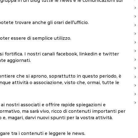
aggruppa in un
blog
tutte le news e le comunicazioni sul
tete trovare anche gli orari dell’ufficio.
ter essere di semplice utilizzo.
 fortifica. I nostri canali
facebook
,
linkedi
n e
twitter
te aggiornati.
ontiere
che si aprono, soprattutto in questo periodo, è
ue attività o associazione, visto che, ormai, tutte le
 nostri associati e offrire rapide spiegazioni e
ormativo, ma sarà vivo, ricco di contenuti importanti per
 e, magari, darvi nuovi spunti per la vostra attività.
vigare tra i contenuti e leggere le news.