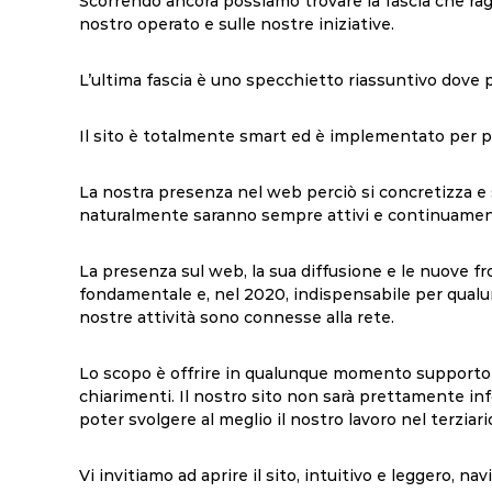
Scorrendo ancora possiamo trovare la fascia che r
nostro operato e sulle nostre iniziative.
L’ultima fascia è uno specchietto riassuntivo dove po
Il sito è totalmente smart ed è implementato per po
La nostra presenza nel web perciò si concretizza e si
naturalmente saranno sempre attivi e continuamen
La presenza sul web, la sua diffusione e le
nuove fr
fondamentale e, nel 2020, indispensabile per qualunq
nostre attività sono connesse alla rete.
Lo scopo è offrire in qualunque momento supporto ai
chiarimenti. Il nostro sito non sarà prettamente inf
poter svolgere al meglio il nostro lavoro nel terziario
Vi invitiamo ad aprire il sito, intuitivo e leggero, na