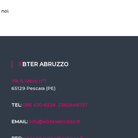
 noi.
EBTER ABRUZZO
Via A. Moro n°1
65129 Pescara (PE)
TEL:
085 430 8328
3382646737
EMAIL:
info@ebterabruzzo.it