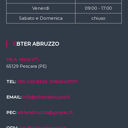
Venerdì
09:00 - 17:00
Sabato e Domenica
chiuso
EBTER ABRUZZO
Via A. Moro n°1
65129 Pescara (PE)
TEL:
085 430 8328
3382646737
EMAIL:
info@ebterabruzzo.it
PEC:
ebterabruzzo@gmpec.it
ODV:
odv@ebterabruzzo.it