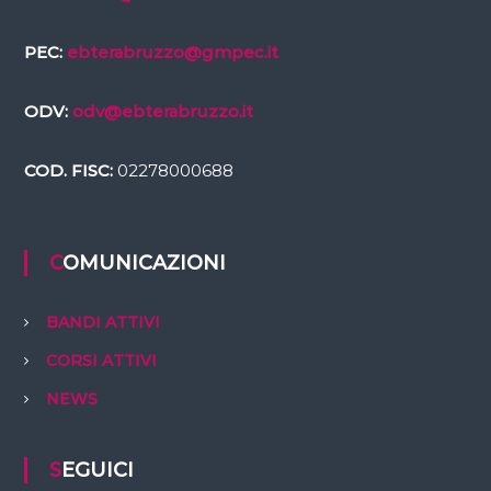
PEC:
ebterabruzzo@gmpec.it
ODV:
odv@ebterabruzzo.it
COD. FISC:
02278000688
COMUNICAZIONI
BANDI ATTIVI
CORSI ATTIVI
NEWS
SEGUICI