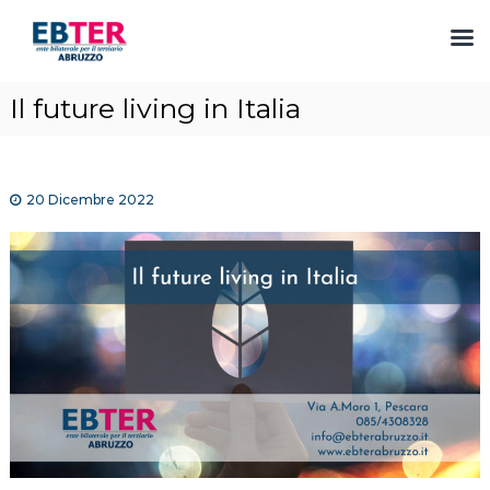
S
Il future living in Italia
a
l
t
a
20 Dicembre 2022
a
l
c
o
n
t
e
n
u
t
o