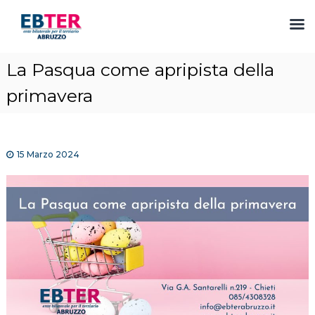
S
La Pasqua come apripista della
a
l
primavera
t
a
a
l
15 Marzo 2024
c
o
n
t
e
n
u
t
o