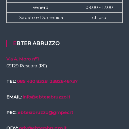
Venerdì
09:00 - 17:00
Sabato e Domenica
chiuso
EBTER ABRUZZO
Via A. Moro n°1
65129 Pescara (PE)
TEL:
085 430 8328
3382646737
EMAIL:
info@ebterabruzzo.it
PEC:
ebterabruzzo@gmpec.it
ODV:
odv@ebterabruzzo.it