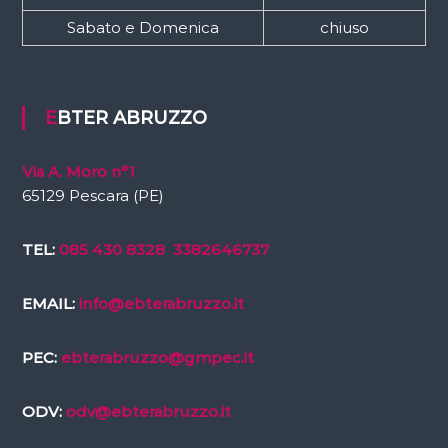
Sabato e Domenica
chiuso
EBTER ABRUZZO
Via A. Moro n°1
65129 Pescara (PE)
TEL:
085 430 8328
3382646737
EMAIL:
info@ebterabruzzo.it
PEC:
ebterabruzzo@gmpec.it
ODV:
odv@ebterabruzzo.it