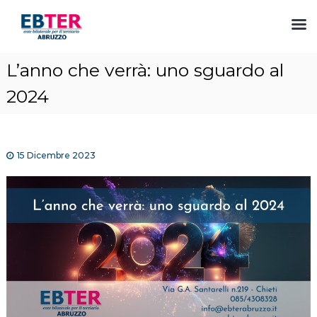
S
L’anno che verrà: uno sguardo al
a
l
2024
t
a
a
l
15 Dicembre 2023
c
o
n
t
e
n
u
t
o