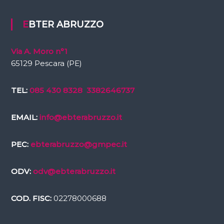
EBTER ABRUZZO
Via A. Moro n°1
65129 Pescara (PE)
TEL:
085 430 8328
3382646737
EMAIL:
info@ebterabruzzo.it
PEC:
ebterabruzzo@gmpec.it
ODV:
odv@ebterabruzzo.it
COD. FISC:
02278000688