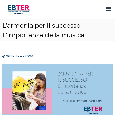
S
L’armonia per il successo:
a
l
L’importanza della musica
t
a
a
l
26 Febbraio 2024
c
o
n
t
e
n
u
t
o