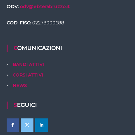
ODV:
odv@ebterabruzzo.it
COD. FISC:
02278000688
COMUNICAZIONI
BANDI ATTIVI
CORSI ATTIVI
NEWS
SEGUICI