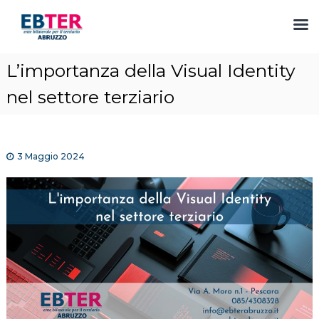
S
L’importanza della Visual Identity
a
l
nel settore terziario
t
a
a
l
3 Maggio 2024
c
o
n
t
e
n
u
t
o