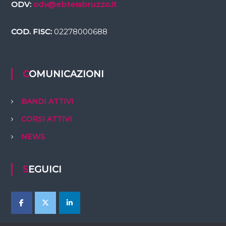
ODV:
odv@ebterabruzzo.it
COD. FISC:
02278000688
COMUNICAZIONI
BANDI ATTIVI
CORSI ATTIVI
NEWS
SEGUICI