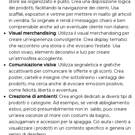
store sia organizzato e pulito. Crea una disposizione logica
dei prodotti, facilitando la navigazione dei clienti. Usa
scaffali, espositori e vetrine per mettere in risalto gli articoli
in vendita. Sii originale e rendi il messaggio chiaro e ben
comprensibile anche ad un eventuale cliente non italiano.
Visual merchandising
: Utilizza il visual merchandising per
creare un’esperienza coinvolgente. Crea display tematici
che raccontino una storia o che evocano l’estate. Usa
colori vivaci, elementi decorativi e luci per creare
un’atmosfera accogliente.
Comunicazione visiva
: Utilizza segnaletica e grafiche
accattivanti per comunicare le offerte e gli sconti. Crea
poster, cartelli e insegne che sottolineino i vantaggi dei
prodotti, ma cerca anche di evocare emozioni positive,
come felicità, libertà o avventura.
Creazione di ambienti
: Crea angoli dedicati ai diversi tipi di
prodotti o categorie. Ad esempio, se vendi abbigliamento
estivo, perciò presumibilmente non in saldo, puoi creare
un’area
vacanze al mare
con costumi da bagno,
asciugamani e accessori per la spiaggia. Ciò aiuta i clienti a
visualizzare i prodotti in un contesto specifico e genera un
senso di desiderio.