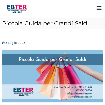
S
Piccola Guida per Grandi Saldi
a
l
t
a
5 Luglio 2023
a
l
c
o
n
t
e
n
u
t
o