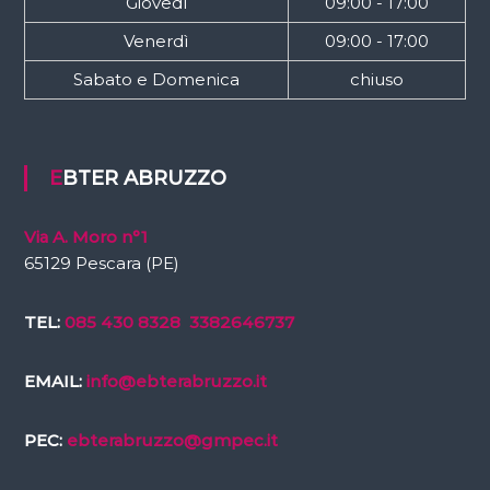
Giovedì
09:00 - 17:00
Venerdì
09:00 - 17:00
Sabato e Domenica
chiuso
EBTER ABRUZZO
Via A. Moro n°1
65129 Pescara (PE)
TEL:
085 430 8328
3382646737
EMAIL:
info@ebterabruzzo.it
PEC:
ebterabruzzo@gmpec.it