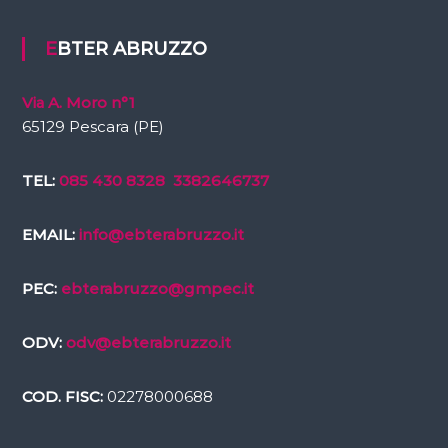
EBTER ABRUZZO
Via A. Moro n°1
65129 Pescara (PE)
TEL:
085 430 8328
3382646737
EMAIL:
info@ebterabruzzo.it
PEC:
ebterabruzzo@gmpec.it
ODV:
odv@ebterabruzzo.it
COD. FISC:
02278000688