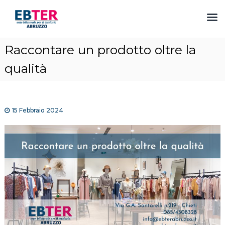
S
Raccontare un prodotto oltre la
a
l
qualità
t
a
a
l
15 Febbraio 2024
c
o
n
t
e
n
u
t
o