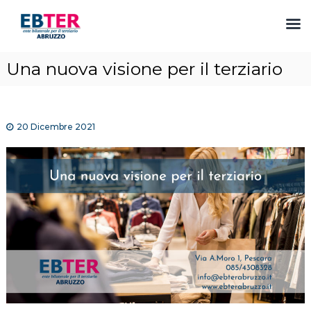
S
Una nuova visione per il terziario
a
l
t
a
20 Dicembre 2021
a
l
c
o
n
t
e
n
u
t
o