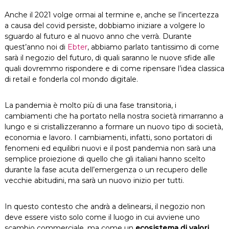
Anche il 2021 volge ormai al termine e, anche se l’incertezza
a causa del covid persiste, dobbiamo iniziare a volgere lo
sguardo al futuro e al nuovo anno che verrà. Durante
quest’anno noi di
Ebter
, abbiamo parlato tantissimo di come
sarà il negozio del futuro, di quali saranno le nuove sfide alle
quali dovremmo rispondere e di come ripensare l’idea classica
di retail e fonderla col mondo digitale.
La pandemia è molto più di una fase transitoria, i
cambiamenti che ha portato nella nostra società rimarranno a
lungo e si cristallizzeranno a formare un nuovo tipo di società,
economia e lavoro. I cambiamenti, infatti, sono portatori di
fenomeni ed equilibri nuovi e il post pandemia non sarà una
semplice proiezione di quello che gli italiani hanno scelto
durante la fase acuta dell’emergenza o un recupero delle
vecchie abitudini, ma sarà un nuovo inizio per tutti.
In questo contesto che andrà a delinearsi, il negozio non
deve essere visto solo come il luogo in cui avviene uno
scambio commerciale, ma come un
ecosistema di valori
,