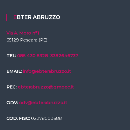
EBTER ABRUZZO
Via A. Moro n°1
65129 Pescara (PE)
TEL:
085 430 8328
3382646737
EMAIL:
info@ebterabruzzo.it
PEC:
ebterabruzzo@gmpec.it
ODV:
odv@ebterabruzzo.it
COD. FISC:
02278000688