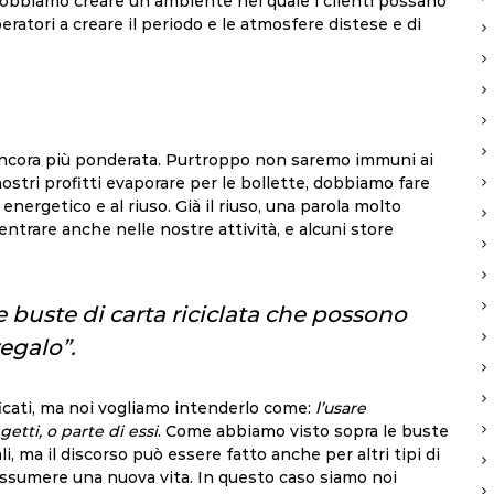
obbiamo creare un ambiente nel quale i clienti possano
atori a creare il periodo e le atmosfere distese e di
ancora più ponderata. Purtroppo non saremo immuni ai
nostri profitti evaporare per le bollette, dobbiamo fare
energetico e al riuso. Già il riuso, una parola molto
ntrare anche nelle nostre attività, e alcuni store
 buste di carta riciclata che possono
egalo”.
icati, ma noi vogliamo intenderlo come:
l’usare
tti, o parte di essi
. Come abbiamo visto sopra le buste
, ma il discorso può essere fatto anche per altri tipi di
 assumere una nuova vita. In questo caso siamo noi