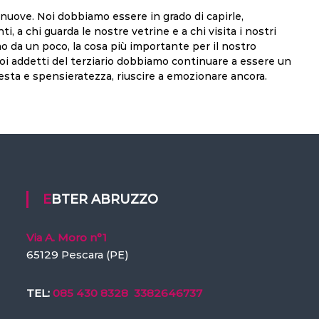
 nuove. Noi dobbiamo essere in grado di capirle,
nti, a chi guarda le nostre vetrine e a chi visita i nostri
o da un poco, la cosa più importante per il nostro
 Noi addetti del terziario dobbiamo continuare a essere un
esta e spensieratezza, riuscire a emozionare ancora.
EBTER ABRUZZO
Via A. Moro n°1
65129 Pescara (PE)
TEL:
085 430 8328
3382646737