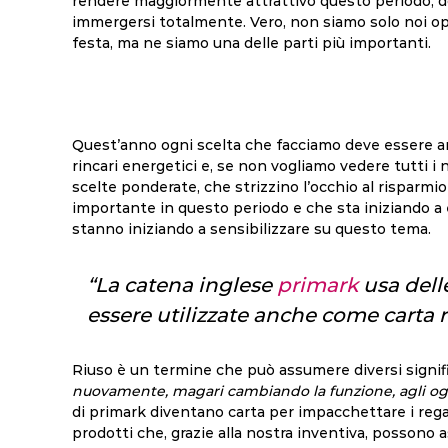
rendere maggiormente attrattivo questo periodo, d
immergersi totalmente. Vero, non siamo solo noi oper
festa, ma ne siamo una delle parti più importanti.
Quest’anno ogni scelta che facciamo deve essere 
rincari energetici e, se non vogliamo vedere tutti i 
scelte ponderate, che strizzino l’occhio al risparmio 
importante in questo periodo e che sta iniziando a e
stanno iniziando a sensibilizzare su questo tema.
“La catena inglese
primark
usa delle
essere utilizzate anche come carta r
Riuso è un termine che può assumere diversi signif
nuovamente, magari cambiando la funzione, agli ogge
di primark diventano carta per impacchettare i regali
prodotti che, grazie alla nostra inventiva, possono